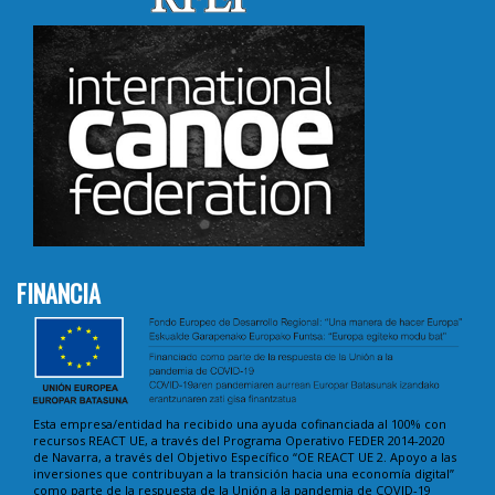
FINANCIA
Esta empresa/entidad ha recibido una ayuda cofinanciada al 100% con
recursos REACT UE, a través del Programa Operativo FEDER 2014-2020
de Navarra, a través del Objetivo Específico “OE REACT UE 2. Apoyo a las
inversiones que contribuyan a la transición hacia una economía digital”
como parte de la respuesta de la Unión a la pandemia de COVID-19