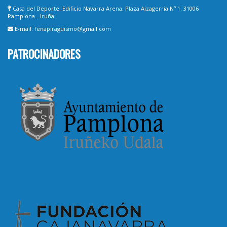
Casa del Deporte. Edificio Navarra Arena. Plaza Aizagerria Nº 1. 31006
Pamplona - Iruña
E-mail: fenapiraguismo@gmail.com
PATROCINADORES